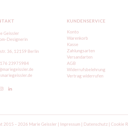
NTAKT
KUNDENSERVICE
Konto
e Geissler
Warenkorb
om-Designerin
Kasse
Zahlungsarten
str. 36, 12159 Berlin
Versandarten
 176 23975984
AGB
@mariegeissler.de
Widerrufsbelehrung
mariegeissler.de
Vertrag widerrufen
t 2015 – 2026 Marie Geissler |
Impressum
|
Datenschutz
|
Cookie R