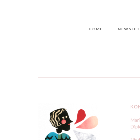
HOME
NEWSLET
KO
Mari
Dipl
Nied