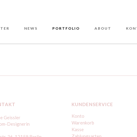
TER
NEWS
PORTFOLIO
ABOUT
KON
NTAKT
KUNDENSERVICE
Konto
e Geissler
Warenkorb
om-Designerin
Kasse
Zahlungsarten
str. 36, 12159 Berlin