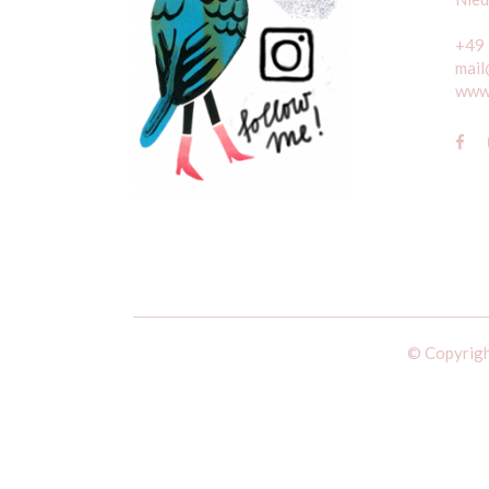
+49
mail
www.
© Copyrigh