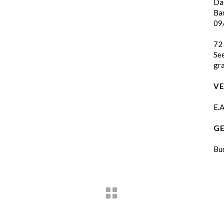
Da
Ba
09
72 
Se
gr
V
E.
G
Bu