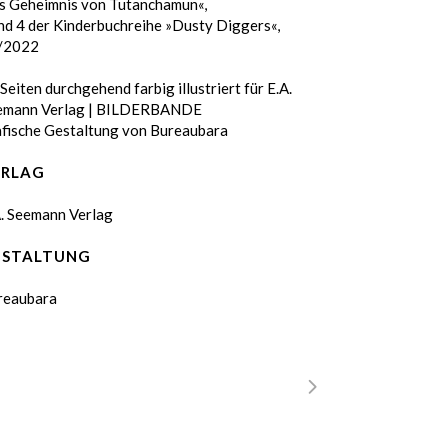
s Geheimnis von Tutanchamun«,
nd 4 der Kinderbuchreihe »Dusty Diggers«,
/2022
Seiten durchgehend farbig illustriert für
E.A.
emann Verlag | BILDERBANDE
afische Gestaltung von
Bureaubara
ERLAG
A. Seemann Verlag
ESTALTUNG
reaubara