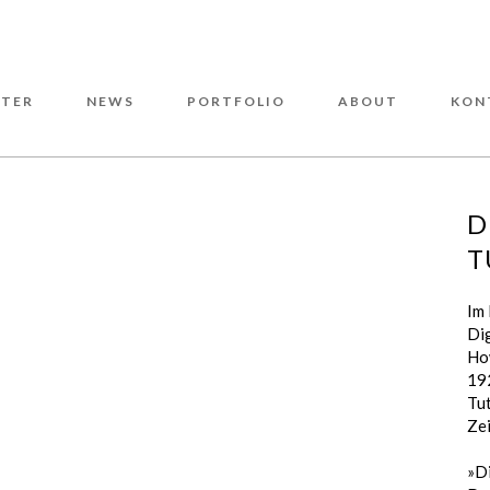
TER
NEWS
PORTFOLIO
ABOUT
KON
D
T
Im
Dig
Ho
19
Tut
Zei
»D