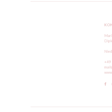
KO
Mari
Dipl
Nied
+49
mail
www.