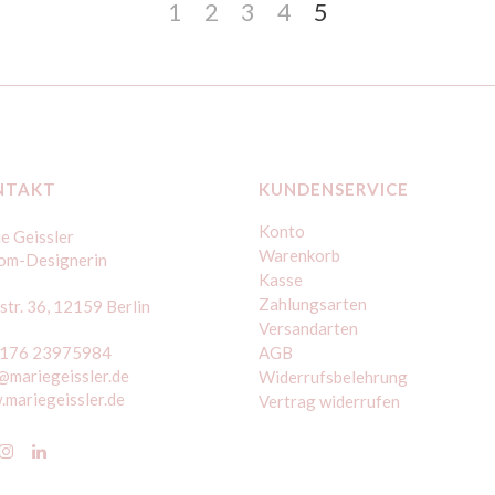
1
2
3
4
5
NTAKT
KUNDENSERVICE
Konto
e Geissler
Warenkorb
om-Designerin
Kasse
Zahlungsarten
str. 36, 12159 Berlin
Versandarten
 176 23975984
AGB
@mariegeissler.de
Widerrufsbelehrung
mariegeissler.de
Vertrag widerrufen